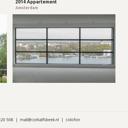
2014 Appartement
Amsterdam
 220 508 |
mail@corkalfsbeek.nl
|
colofon