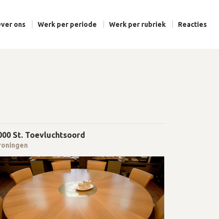
ver ons
Werk per periode
Werk per rubriek
Reacties
000 St. Toevluchtsoord
roningen